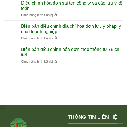
tính
từ
Điều chỉnh hóa đơn sai tên công ty và các lưu ý kế
tiền
máy
toán
có
tính
ở
Chức năng bình luận bị tắt
in
tiền
Điều
hóa
Hướng
chỉnh
đơn
Biên bản điều chỉnh địa chỉ hóa đơn lưu ý pháp lý
dẫn
hóa
là
cho doanh nghiệp
tổng
đơn
gì
quan
ở
Chức năng bình luận bị tắt
sai
và
Biên
tên
cách
bản
công
Biên bản điều chỉnh hóa đơn theo thông tư 78 chi
dùng
điều
ty
tiết
hiệu
chỉnh
và
quả
ở
Chức năng bình luận bị tắt
địa
các
Biên
chỉ
lưu
bản
hóa
ý
điều
đơn
kế
chỉnh
lưu
toán
hóa
ý
đơn
pháp
theo
lý
thông
cho
tư
doanh
78
nghiệp
chi
THÔNG TIN LIÊN HỆ
tiết