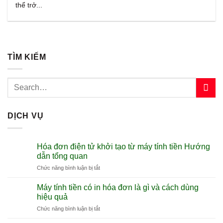
thể trở...
TÌM KIẾM
DỊCH VỤ
Hóa đơn điện tử khởi tạo từ máy tính tiền Hướng
dẫn tổng quan
ở
Chức năng bình luận bị tắt
Hóa
đơn
Máy tính tiền có in hóa đơn là gì và cách dùng
điện
hiệu quả
tử
ở
Chức năng bình luận bị tắt
khởi
Máy
tạo