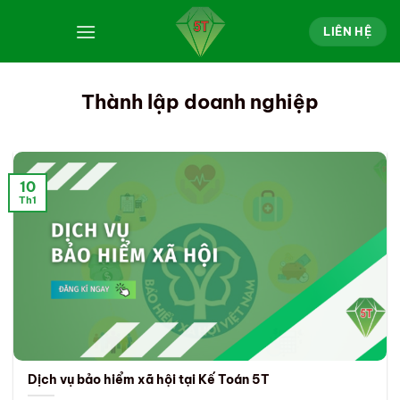
Bỏ
qua
LIÊN HỆ
nội
dung
Thành lập doanh nghiệp
10
Th1
Dịch vụ bảo hiểm xã hội tại Kế Toán 5T