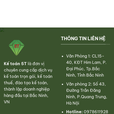
điều
đơn
kế
chỉnh
lưu
toán
hóa
ý
đơn
pháp
theo
lý
thông
cho
tư
doanh
78
nghiệp
chi
THÔNG TIN LIÊN HỆ
tiết
Văn Phòng 1: CL15-
40, KĐT Him Lam, P.
Kế toán 5T
là đơn vị
Đại Phúc, Tp.Bắc
chuyên cung cấp dịch vụ
Ninh, Tỉnh Bắc Ninh
kế toán trọn gói, kế toán
thuế, đào tạo kế toán,
Văn phòng 2: Số 43,
thành lập doanh nghiệp
Đường Trần Đăng
hàng đầu tại Bắc Ninh,
Ninh, P.Quang Trung,
VN
Hà Nội
Hotline:
0978611928