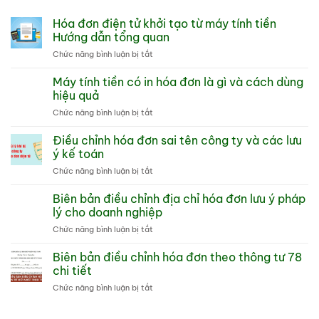
Hóa đơn điện tử khởi tạo từ máy tính tiền
Hướng dẫn tổng quan
ở
Chức năng bình luận bị tắt
Hóa
đơn
Máy tính tiền có in hóa đơn là gì và cách dùng
điện
hiệu quả
tử
ở
Chức năng bình luận bị tắt
khởi
Máy
tạo
tính
Điều chỉnh hóa đơn sai tên công ty và các lưu
từ
tiền
máy
ý kế toán
có
tính
ở
Chức năng bình luận bị tắt
in
tiền
Điều
hóa
Hướng
chỉnh
Biên bản điều chỉnh địa chỉ hóa đơn lưu ý pháp
đơn
dẫn
hóa
là
lý cho doanh nghiệp
tổng
đơn
gì
quan
ở
Chức năng bình luận bị tắt
sai
và
Biên
tên
cách
bản
Biên bản điều chỉnh hóa đơn theo thông tư 78
công
dùng
điều
ty
chi tiết
hiệu
chỉnh
và
quả
ở
Chức năng bình luận bị tắt
địa
các
Biên
chỉ
lưu
bản
hóa
ý