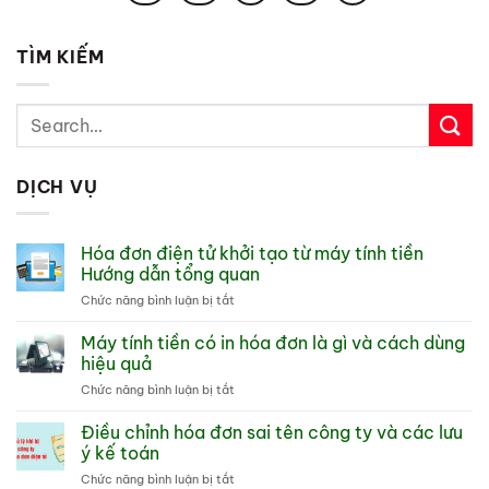
TÌM KIẾM
DỊCH VỤ
Hóa đơn điện tử khởi tạo từ máy tính tiền
Hướng dẫn tổng quan
ở
Chức năng bình luận bị tắt
Hóa
đơn
Máy tính tiền có in hóa đơn là gì và cách dùng
điện
hiệu quả
tử
ở
Chức năng bình luận bị tắt
khởi
Máy
tạo
tính
Điều chỉnh hóa đơn sai tên công ty và các lưu
từ
tiền
máy
ý kế toán
có
tính
ở
Chức năng bình luận bị tắt
in
tiền