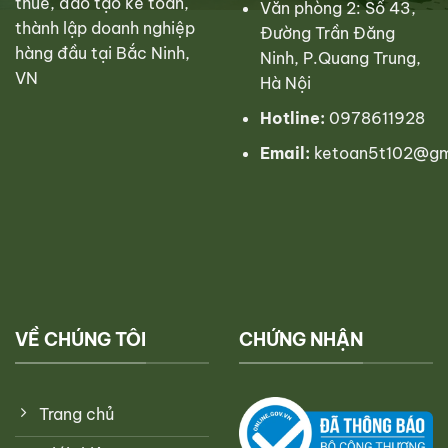
thuế, đào tạo kế toán,
Văn phòng 2: Số 43,
thành lập doanh nghiệp
Đường Trần Đăng
hàng đầu tại Bắc Ninh,
Ninh, P.Quang Trung,
VN
Hà Nội
Hotline:
0978611928
Email:
ketoan5t102@gm
VỀ CHÚNG TÔI
CHỨNG NHẬN
Trang chủ