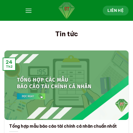
Bỏ
qua
LIÊN HỆ
nội
dung
Tin tức
24
Th2
Tổng hợp mẫu báo cáo tài chính cá nhân chuẩn nhất