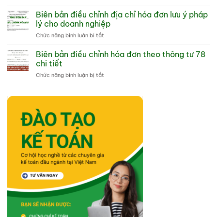
Điều
hóa
Hướng
chỉnh
Biên bản điều chỉnh địa chỉ hóa đơn lưu ý pháp
đơn
dẫn
hóa
là
lý cho doanh nghiệp
tổng
đơn
gì
quan
ở
Chức năng bình luận bị tắt
sai
và
Biên
tên
cách
bản
Biên bản điều chỉnh hóa đơn theo thông tư 78
công
dùng
điều
ty
chi tiết
hiệu
chỉnh
và
quả
ở
Chức năng bình luận bị tắt
địa
các
Biên
chỉ
lưu
bản
hóa
ý
điều
đơn
kế
chỉnh
lưu
toán
hóa
ý
đơn
pháp
theo
lý
thông
cho
tư
doanh
78
nghiệp
chi
tiết