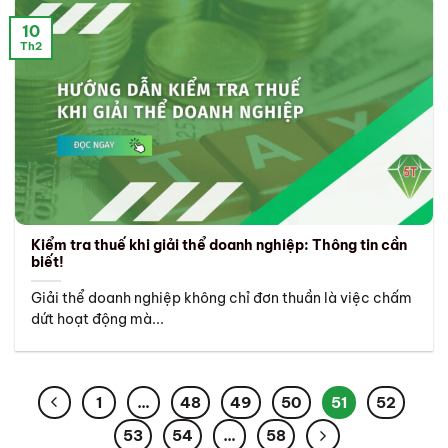
10
Th2
Kiểm tra thuế khi giải thể doanh nghiệp: Thông tin cần
biết!
Giải thể doanh nghiệp không chỉ đơn thuần là việc chấm
dứt hoạt động mà...
1
…
48
49
50
51
52
53
54
…
58