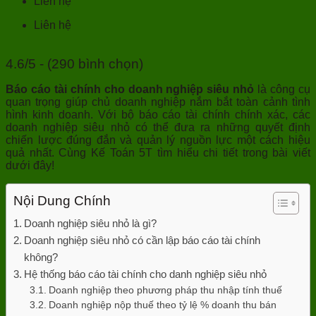
Liên hệ
Liên hệ
4.6/5 - (290 bình chọn)
Báo cáo tài chính cho doanh nghiệp siêu nhỏ
là công cụ
quan trọng giúp chủ doanh nghiệp nắm bắt toàn cảnh tình
hình kinh doanh. Với bộ báo cáo tài chính chính xác, các
doanh nghiệp siêu nhỏ có thể đưa ra những quyết định
chiến lược đúng đắn và quản lý nguồn lực một cách hiệu
quả nhất. Cùng Kế Toán 5T tìm hiểu chi tiết trong bài viết
dưới đây!
Nội Dung Chính
Doanh nghiệp siêu nhỏ là gì?
Doanh nghiệp siêu nhỏ có cần lập báo cáo tài chính
không?
Hệ thống báo cáo tài chính cho danh nghiệp siêu nhỏ
Doanh nghiệp theo phương pháp thu nhập tính thuế
Doanh nghiệp nộp thuế theo tỷ lệ % doanh thu bán