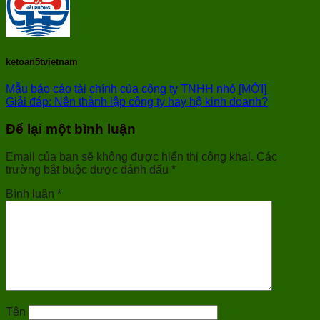
ketoan5tvietnam
Mẫu báo cáo tài chính của công ty TNHH nhỏ [MỚI]
Giải đáp: Nên thành lập công ty hay hộ kinh doanh?
Để lại một bình luận
Email của bạn sẽ không được hiển thị công khai.
Các
trường bắt buộc được đánh dấu
*
Bình luận
*
Tên