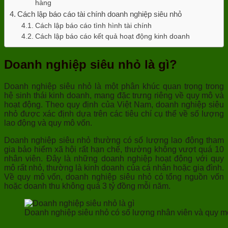
hàng
Cách lập báo cáo tài chính doanh nghiệp siêu nhỏ
Cách lập báo cáo tình hình tài chính
Cách lập báo cáo kết quả hoạt động kinh doanh
Doanh nghiệp siêu nhỏ là gì?
Doanh nghiệp siêu nhỏ là một phân khúc quan trọng trong
hệ sinh thái kinh doanh, mang đặc trưng riêng về quy mô và
hoạt động. Theo quy định của Việt Nam, doanh nghiệp siêu
nhỏ được xác định dựa trên các tiêu chí cụ thể về số lượng
lao động và quy mô vốn.
Doanh nghiệp siêu nhỏ thường có số lượng lao động tham
gia bảo hiểm xã hội rất hạn chế, thường không vượt quá 10
nhân viên. Đây là những doanh nghiệp hoạt động với quy
mô rất nhỏ, thường là kinh doanh của cá nhân hoặc gia đình.
Về quy mô vốn, doanh nghiệp siêu nhỏ có tổng nguồn vốn
hoặc doanh thu không quá 3 tỷ đồng mỗi năm.
Doanh nghiệp siêu nhỏ có số lượng nhân viên và quy mô