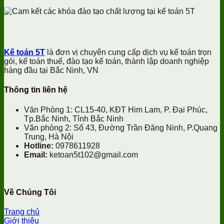
và
chỉnh
ty
dẫn
chỉ
cách
hóa
và
tổng
hóa
dùng
đơn
các
quan
đơn
hiệu
theo
lưu
lưu
quả
thông
ý
ý
tư
kế
pháp
Kế toán 5T
là đơn vị chuyên cung cấp dịch vụ kế toán trọn
78
toán
lý
gói, kế toán thuế, đào tạo kế toán, thành lập doanh nghiệp
chi
cho
hàng đầu tại Bắc Ninh, VN
tiết
doanh
nghiệp
Thông tin liên hệ
Văn Phòng 1: CL15-40, KĐT Him Lam, P. Đại Phúc,
Tp.Bắc Ninh, Tỉnh Bắc Ninh
Văn phòng 2: Số 43, Đường Trần Đăng Ninh, P.Quang
Trung, Hà Nội
Hotline:
0978611928
Email:
ketoan5t102@gmail.com
Về Chúng Tôi
Trang chủ
Giới thiệu