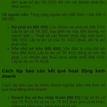
liên quan (ví dụ: TK 3313 đối với các khoản phải thu
Nhà nước).
Về nguồn vốn:
Tổng cộng nguồn vốn (Mã 500) = Mã 400 +
Mã 300.
Nợ phải trả (Mã 300):
Các khoản nợ phải trả (Mã 310):
Lấy từ dư có TK 331, bao gồm nợ vay, tiền lương, nợ
người bán… Thuế và các khoản phải nộp nhà nước
(Mã 320): Lấy từ dư có của TK 3313 (thuế, phí, lệ phí
phải nộp).
Vốn chủ sở hữu (Mã 400):
Vốn đầu tư của chủ sở
hữu (Mã 410): Lấy từ dư có TK 4111 (tổng số vốn đã
góp). Lợi nhuận sau thuế chưa phân phối (Mã 420):
Lấy từ dư có TK 4118.
Cách lập báo cáo kết quả hoạt động kinh
doanh
Cách lập báo cáo tài chính doanh nghiệp siêu nhỏ theo kế
quả hoạt động kinh doanh:
Doanh thu và thu nhập thuần (Mã 01):
Lấy số dư có
của TK 9111 trừ số dư nợ TK 911 (bao gồm chiết khấu,
giảm giá hàng bán, hàng bán bị trả lại).