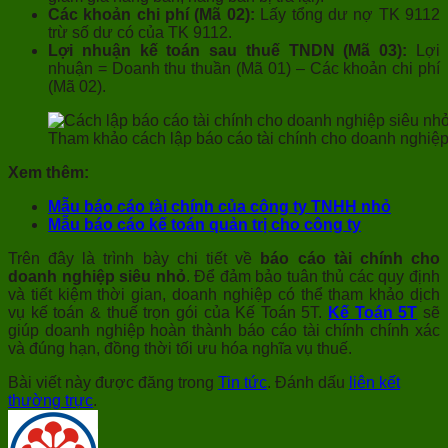
Các khoản chi phí (Mã 02):
Lấy tổng dư nợ TK 9112
trừ số dư có của TK 9112.
Lợi nhuận kế toán sau thuế TNDN (Mã 03):
Lợi
nhuận = Doanh thu thuần (Mã 01) – Các khoản chi phí
(Mã 02).
Tham khảo cách lập báo cáo tài chính cho doanh nghiệp
Xem thêm:
Mẫu báo cáo tài chính của công ty TNHH nhỏ
Mẫu báo cáo kế toán quản trị cho công ty
Trên đây là trình bày chi tiết về
báo cáo tài chính cho
doanh nghiệp siêu nhỏ
. Để đảm bảo tuân thủ các quy định
và tiết kiệm thời gian, doanh nghiệp có thể tham khảo dịch
vụ kế toán & thuế trọn gói của Kế Toán 5T.
Kế Toán 5T
sẽ
giúp doanh nghiệp hoàn thành báo cáo tài chính chính xác
và đúng hạn, đồng thời tối ưu hóa nghĩa vụ thuế.
Bài viết này được đăng trong
Tin tức
. Đánh dấu
liên kết
thường trực
.