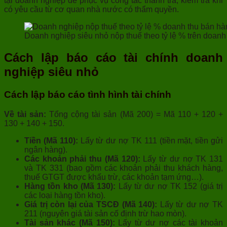
tại doanh nghiệp để phục vụ công tác thanh tra, kiểm tra khi
có yêu cầu từ cơ quan nhà nước có thẩm quyền.
Doanh nghiệp siêu nhỏ nộp thuế theo tỷ lệ % trên doanh
Cách lập báo cáo tài chính doanh
nghiệp siêu nhỏ
Cách lập báo cáo tình hình tài chính
Về tài sản:
Tổng cộng tài sản (Mã 200) = Mã 110 + 120 +
130 + 140 + 150.
Tiền (Mã 110):
Lấy từ dư nợ TK 111 (tiền mặt, tiền gửi
ngân hàng).
Các khoản phải thu (Mã 120):
Lấy từ dư nợ TK 131
và TK 331 (bao gồm các khoản phải thu khách hàng,
thuế GTGT được khấu trừ, các khoản tạm ứng…).
Hàng tồn kho (Mã 130):
Lấy từ dư nợ TK 152 (giá trị
các loại hàng tồn kho).
Giá trị còn lại của TSCĐ (Mã 140):
Lấy từ dư nợ TK
211 (nguyên giá tài sản cố định trừ hao mòn).
Tài sản khác (Mã 150):
Lấy từ dư nợ các tài khoản