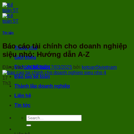
Bỏ
qua
nội
dung
Tin tức
Báo cáo tài chính cho doanh nghiệp
Trang chủ
siêu nhỏ: Hướng dẫn A-Z
Giới thiệu
Dịch vụ kế toán
Đăng vào
17/03/2025
17/03/2025
bởi
ketoan5tvietnam
Đào tạo kế toán
17
Th3
Thành lập doanh nghiệp
Liên hệ
Tin tức