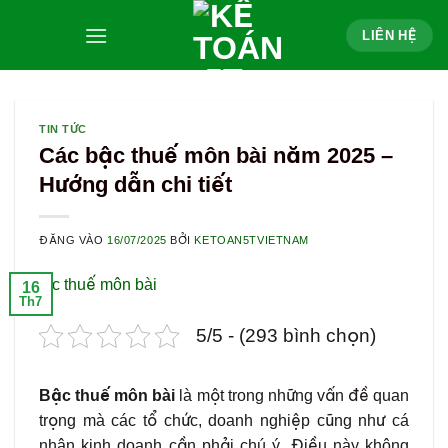
Bỏ
LIÊN HỆ
qua
nội
dung
TIN TỨC
Các bậc thuế môn bài năm 2025 –
Hướng dẫn chi tiết
ĐĂNG VÀO
16/07/2025
BỞI
KETOAN5TVIETNAM
16
Th7
5/5 - (293 bình chọn)
Bậc thuế môn bài
là một trong những vấn đề quan
trọng mà các tổ chức, doanh nghiệp cũng như cá
nhân kinh doanh cần phải chú ý. Điều này không