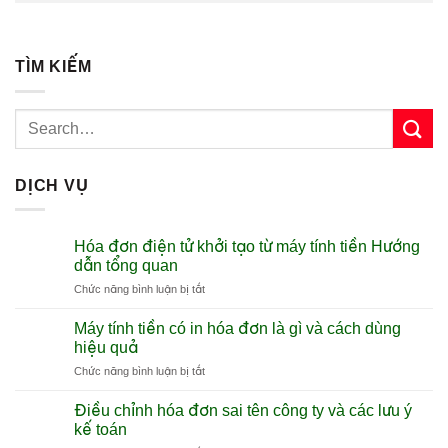
TÌM KIẾM
DỊCH VỤ
Hóa đơn điện tử khởi tạo từ máy tính tiền Hướng
dẫn tổng quan
ở
Chức năng bình luận bị tắt
Hóa
đơn
Máy tính tiền có in hóa đơn là gì và cách dùng
điện
hiệu quả
tử
ở
Chức năng bình luận bị tắt
khởi
Máy
tạo
tính
từ
Điều chỉnh hóa đơn sai tên công ty và các lưu ý
tiền
máy
kế toán
có
tính