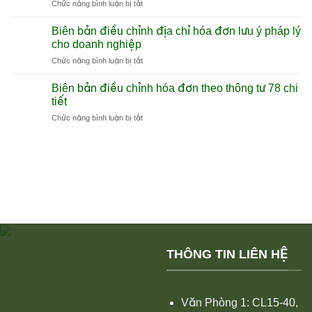
ở
Chức năng bình luận bị tắt
in
tiền
Điều
hóa
Hướng
chỉnh
đơn
Biên bản điều chỉnh địa chỉ hóa đơn lưu ý pháp lý
dẫn
hóa
là
cho doanh nghiệp
tổng
đơn
gì
quan
ở
Chức năng bình luận bị tắt
sai
và
Biên
tên
cách
bản
công
Biên bản điều chỉnh hóa đơn theo thông tư 78 chi
dùng
điều
ty
tiết
hiệu
chỉnh
và
quả
ở
Chức năng bình luận bị tắt
địa
các
Biên
chỉ
lưu
bản
hóa
ý
điều
đơn
kế
chỉnh
lưu
toán
hóa
ý
đơn
pháp
theo
lý
thông
cho
tư
doanh
78
nghiệp
chi
THÔNG TIN LIÊN HỆ
tiết
Văn Phòng 1: CL15-40,