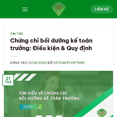
Bỏ
qua
LIÊN HỆ
nội
dung
TIN TỨC
Chứng chỉ bồi dưỡng kế toán
trưởng: Điều kiện & Quy định
ĐĂNG VÀO
21/04/2025
BỞI
KETOAN5TVIETNAM
21
Th4