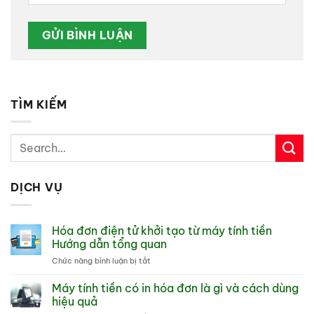
TÌM KIẾM
DỊCH VỤ
Hóa đơn điện tử khởi tạo từ máy tính tiền
Hướng dẫn tổng quan
ở
Chức năng bình luận bị tắt
Hóa
đơn
Máy tính tiền có in hóa đơn là gì và cách dùng
điện
hiệu quả
tử