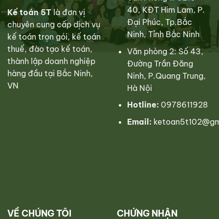
40, KĐT Him Lam, P.
Kế toán 5T
là đơn vị
Đại Phúc, Tp.Bắc
chuyên cung cấp dịch vụ
Ninh, Tỉnh Bắc Ninh
kế toán trọn gói, kế toán
thuế, đào tạo kế toán,
Văn phòng 2: Số 43,
thành lập doanh nghiệp
Đường Trần Đăng
hàng đầu tại Bắc Ninh,
Ninh, P.Quang Trung,
VN
Hà Nội
Hotline:
0978611928
Email:
ketoan5t102@gm
VỀ CHÚNG TÔI
CHỨNG NHẬN