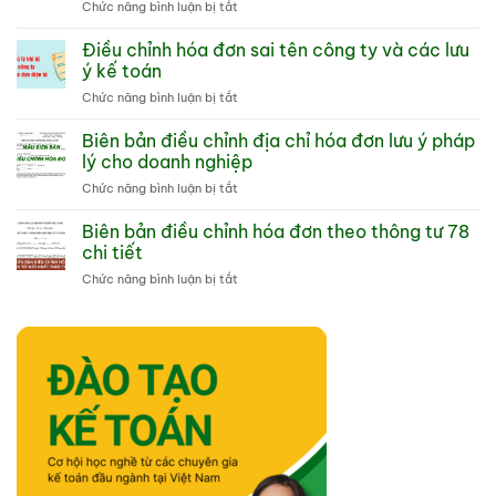
ở
Chức năng bình luận bị tắt
khởi
Máy
tạo
tính
Điều chỉnh hóa đơn sai tên công ty và các lưu
từ
tiền
máy
ý kế toán
có
tính
ở
Chức năng bình luận bị tắt
in
tiền
Điều
hóa
Hướng
chỉnh
Biên bản điều chỉnh địa chỉ hóa đơn lưu ý pháp
đơn
dẫn
hóa
là
lý cho doanh nghiệp
tổng
đơn
gì
quan
ở
Chức năng bình luận bị tắt
sai
và
Biên
tên
cách
bản
Biên bản điều chỉnh hóa đơn theo thông tư 78
công
dùng
điều
ty
chi tiết
hiệu
chỉnh
và
quả
ở
Chức năng bình luận bị tắt
địa
các
Biên
chỉ
lưu
bản
hóa
ý
điều
đơn
kế
chỉnh
lưu
toán
hóa
ý
đơn
pháp
theo
lý
thông
cho
tư
doanh
78
nghiệp
chi