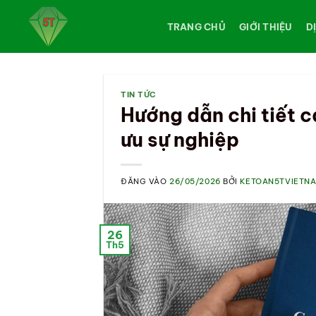
Bỏ
qua
TRANG CHỦ
GIỚI THIỆU
D
nội
dung
TIN TỨC
Hướng dẫn chi tiết c
ưu sự nghiệp
ĐĂNG VÀO
26/05/2026
BỞI
KETOAN5TVIETN
26
Th5