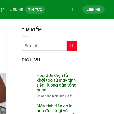
LIÊN HỆ
IỆP
LIÊN HỆ
TIN TỨC
TÌM KIẾM
DỊCH VỤ
Hóa đơn điện tử
khởi tạo từ máy tính
tiền Hướng dẫn tổng
quan
ở
Chức năng bình luận bị tắt
Hóa
đơn
Máy tính tiền có in
điện
hóa đơn là gì và
tử