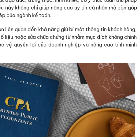
 đạo đức, trung thực, liêm khiết, có ý thức tuân thủ pháp
ều này không chỉ giúp nâng cao uy tín cá nhân mà còn góp
ệp của ngành kế toán.
n liên quan đến khả năng giữ bí mật thông tin khách hàng,
 số liệu hoặc sửa chữa chứng từ nhằm mục đích không chính
o vệ quyền lợi của doanh nghiệp và nâng cao tính minh