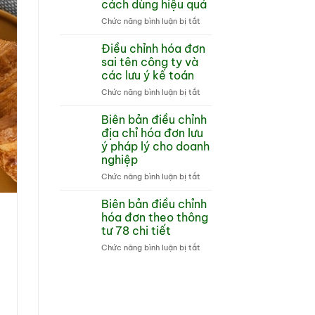
cách dùng hiệu quả
khởi
ở
Chức năng bình luận bị tắt
tạo
Máy
từ
tính
máy
Điều chỉnh hóa đơn
tiền
tính
sai tên công ty và
có
tiền
các lưu ý kế toán
in
Hướng
ở
Chức năng bình luận bị tắt
hóa
dẫn
Điều
đơn
tổng
chỉnh
là
quan
Biên bản điều chỉnh
hóa
gì
địa chỉ hóa đơn lưu
đơn
và
ý pháp lý cho doanh
sai
cách
nghiệp
tên
dùng
công
hiệu
ở
Chức năng bình luận bị tắt
ty
quả
Biên
và
bản
Biên bản điều chỉnh
các
điều
hóa đơn theo thông
lưu
chỉnh
tư 78 chi tiết
ý
địa
kế
ở
Chức năng bình luận bị tắt
chỉ
toán
Biên
hóa
bản
đơn
điều
lưu
chỉnh
ý
hóa
pháp