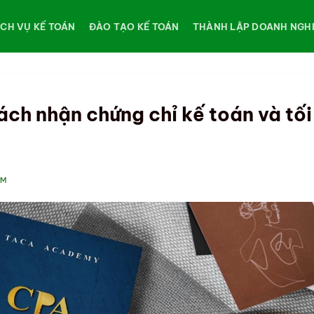
ỊCH VỤ KẾ TOÁN
ĐÀO TẠO KẾ TOÁN
THÀNH LẬP DOANH NGH
ách nhận chứng chỉ kế toán và tối
AM