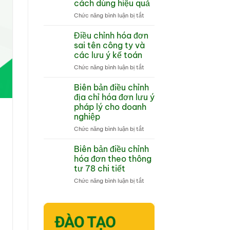
cách dùng hiệu quả
khởi
ở
Chức năng bình luận bị tắt
tạo
Máy
từ
tính
máy
Điều chỉnh hóa đơn
tiền
tính
sai tên công ty và
có
tiền
các lưu ý kế toán
in
Hướng
ở
Chức năng bình luận bị tắt
hóa
dẫn
Điều
đơn
tổng
chỉnh
là
quan
Biên bản điều chỉnh
hóa
gì
địa chỉ hóa đơn lưu ý
đơn
và
pháp lý cho doanh
sai
cách
nghiệp
tên
dùng
công
hiệu
ở
Chức năng bình luận bị tắt
ty
quả
Biên
và
bản
Biên bản điều chỉnh
các
điều
hóa đơn theo thông
lưu
chỉnh
tư 78 chi tiết
ý
địa
kế
ở
Chức năng bình luận bị tắt
chỉ
toán
Biên
hóa
bản
đơn
điều
lưu
chỉnh
ý
hóa
pháp