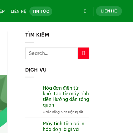
LIÊN HỆ
ỆP
LIÊN HỆ
TIN TỨC
TÌM KIẾM
DỊCH VỤ
Hóa đơn điện tử
khởi tạo từ máy tính
tiền Hướng dẫn tổng
quan
ở
Chức năng bình luận bị tắt
Hóa
đơn
Máy tính tiền có in
điện
hóa đơn là gì và
tử