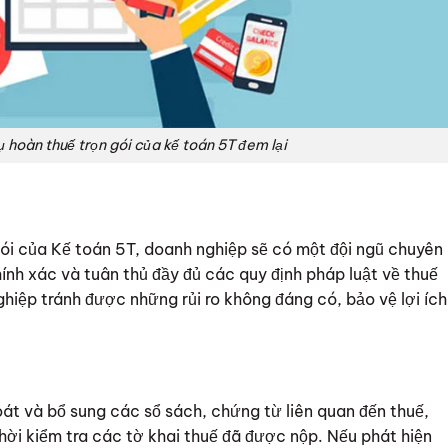
ụ hoàn thuế trọn gói của kế toán 5T đem lại
gói của Kế toán 5T, doanh nghiệp sẽ có một đội ngũ chuyên
ính xác và tuân thủ đầy đủ các quy định pháp luật về thuế
ghiệp tránh được những rủi ro không đáng có, bảo vệ lợi ích
oát và bổ sung các sổ sách, chứng từ liên quan đến thuế,
ời kiểm tra các tờ khai thuế đã được nộp. Nếu phát hiện