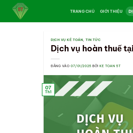
Bỏ
qua
TRANG CHỦ
GIỚI THIỆU
D
nội
dung
DỊCH VỤ KẾ TOÁN
,
TIN TỨC
Dịch vụ hoàn thuế tạ
ĐĂNG VÀO
07/01/2025
BỞI
KE TOAN 5T
07
Th1