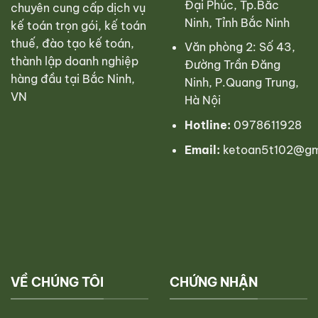
Đại Phúc, Tp.Bắc
chuyên cung cấp dịch vụ
Ninh, Tỉnh Bắc Ninh
kế toán trọn gói, kế toán
thuế, đào tạo kế toán,
Văn phòng 2: Số 43,
thành lập doanh nghiệp
Đường Trần Đăng
hàng đầu tại Bắc Ninh,
Ninh, P.Quang Trung,
VN
Hà Nội
Hotline:
0978611928
Email:
ketoan5t102@gm
VỀ CHÚNG TÔI
CHỨNG NHẬN