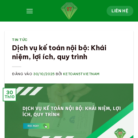
Bỏ
qua
LIÊN HỆ
nội
dung
TIN TỨC
Dịch vụ kế toán nội bộ: Khái
niệm, lợi ích, quy trình
ĐĂNG VÀO
30/10/2025
BỞI
KETOAN5TVIETNAM
30
Th10