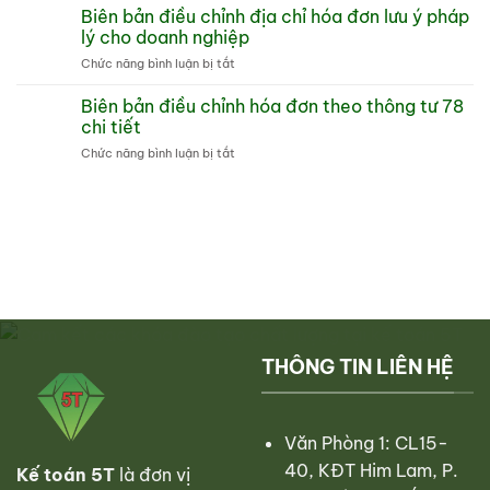
chỉnh
Biên bản điều chỉnh địa chỉ hóa đơn lưu ý pháp
đơn
dẫn
hóa
là
lý cho doanh nghiệp
tổng
đơn
gì
quan
ở
Chức năng bình luận bị tắt
sai
và
Biên
tên
cách
bản
Biên bản điều chỉnh hóa đơn theo thông tư 78
công
dùng
điều
ty
chi tiết
hiệu
chỉnh
và
quả
ở
Chức năng bình luận bị tắt
địa
các
Biên
chỉ
lưu
bản
hóa
ý
điều
đơn
kế
chỉnh
lưu
toán
hóa
ý
đơn
pháp
theo
lý
thông
cho
tư
doanh
78
nghiệp
chi
THÔNG TIN LIÊN HỆ
tiết
Văn Phòng 1: CL15-
40, KĐT Him Lam, P.
Kế toán 5T
là đơn vị