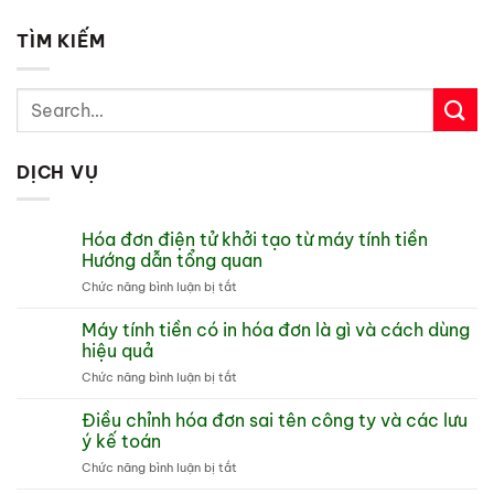
TÌM KIẾM
DỊCH VỤ
Hóa đơn điện tử khởi tạo từ máy tính tiền
Hướng dẫn tổng quan
ở
Chức năng bình luận bị tắt
Hóa
đơn
Máy tính tiền có in hóa đơn là gì và cách dùng
điện
hiệu quả
tử
ở
Chức năng bình luận bị tắt
khởi
Máy
tạo
tính
Điều chỉnh hóa đơn sai tên công ty và các lưu
từ
tiền
máy
ý kế toán
có
tính
ở
Chức năng bình luận bị tắt
in
tiền
Điều
hóa
Hướng