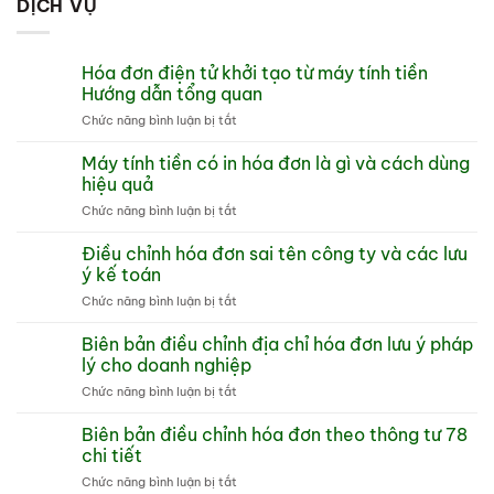
DỊCH VỤ
Hóa đơn điện tử khởi tạo từ máy tính tiền
Hướng dẫn tổng quan
ở
Chức năng bình luận bị tắt
Hóa
đơn
Máy tính tiền có in hóa đơn là gì và cách dùng
điện
hiệu quả
tử
ở
Chức năng bình luận bị tắt
khởi
Máy
tạo
tính
Điều chỉnh hóa đơn sai tên công ty và các lưu
từ
tiền
máy
ý kế toán
có
tính
ở
Chức năng bình luận bị tắt
in
tiền
Điều
hóa
Hướng
chỉnh
Biên bản điều chỉnh địa chỉ hóa đơn lưu ý pháp
đơn
dẫn
hóa
là
lý cho doanh nghiệp
tổng
đơn
gì
quan
ở
Chức năng bình luận bị tắt
sai
và
Biên
tên
cách
bản
Biên bản điều chỉnh hóa đơn theo thông tư 78
công
dùng
điều
ty
chi tiết
hiệu
chỉnh
và
quả
ở
Chức năng bình luận bị tắt
địa
các