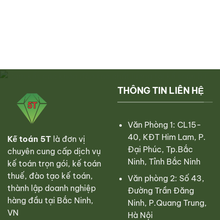
Biên
chỉ
lưu
bản
hóa
ý
điều
đơn
kế
chỉnh
lưu
toán
hóa
ý
đơn
pháp
theo
lý
thông
cho
tư
doanh
78
nghiệp
chi
THÔNG TIN LIÊN HỆ
tiết
Văn Phòng 1: CL15-
40, KĐT Him Lam, P.
Kế toán 5T
là đơn vị
Đại Phúc, Tp.Bắc
chuyên cung cấp dịch vụ
Ninh, Tỉnh Bắc Ninh
kế toán trọn gói, kế toán
thuế, đào tạo kế toán,
Văn phòng 2: Số 43,
thành lập doanh nghiệp
Đường Trần Đăng
hàng đầu tại Bắc Ninh,
Ninh, P.Quang Trung,
VN
Hà Nội