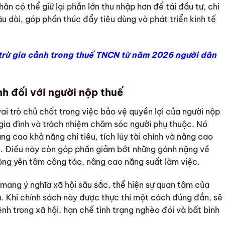
ân có thể giữ lại phần lớn thu nhập hơn để tái đầu tư, chi
u dài, góp phần thúc đẩy tiêu dùng và phát triển kinh tế
trừ gia cảnh trong thuế TNCN từ năm 2026 người dân
nh đối với người nộp thuế
i trò chủ chốt trong việc bảo vệ quyền lợi của người nộp
 gia đình và trách nhiệm chăm sóc người phụ thuộc. Nó
ng cao khả năng chi tiêu, tích lũy tài chính và nâng cao
n. Điều này còn góp phần giảm bớt những gánh nặng về
động yên tâm công tác, nâng cao năng suất làm việc.
mang ý nghĩa xã hội sâu sắc, thể hiện sự quan tâm của
. Khi chính sách này được thực thi một cách đúng đắn, sẽ
h trong xã hội, hạn chế tình trạng nghèo đói và bất bình