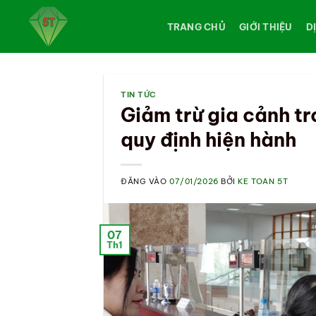
Bỏ
qua
TRANG CHỦ
GIỚI THIỆU
D
nội
dung
TIN TỨC
Giảm trừ gia cảnh t
quy định hiện hành
ĐĂNG VÀO
07/01/2026
BỞI
KE TOAN 5T
07
Th1