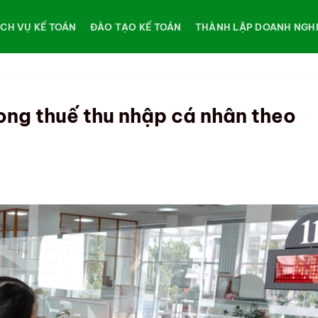
ỊCH VỤ KẾ TOÁN
ĐÀO TẠO KẾ TOÁN
THÀNH LẬP DOANH NGH
rong thuế thu nhập cá nhân theo