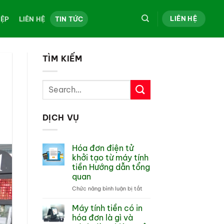
LIÊN HỆ
IỆP
LIÊN HỆ
TIN TỨC
TÌM KIẾM
DỊCH VỤ
Hóa đơn điện tử
khởi tạo từ máy tính
tiền Hướng dẫn tổng
quan
ở
Chức năng bình luận bị tắt
Hóa
đơn
Máy tính tiền có in
điện
hóa đơn là gì và
tử