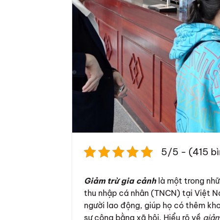
5/5 - (415 b
Giảm trừ gia cảnh
là một trong nhữ
thu nhập cá nhân (TNCN) tại Việt 
người lao động, giúp họ có thêm kho
sự công bằng xã hội. Hiểu rõ về
giảm