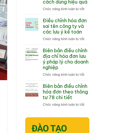
cách dùng hiệu quả
khởi
ở
Chức năng bình luận bị tắt
tạo
Máy
từ
tính
máy
Điều chỉnh hóa đơn
tiền
tính
sai tên công ty và
có
tiền
các lưu ý kế toán
in
Hướng
ở
Chức năng bình luận bị tắt
hóa
dẫn
Điều
đơn
tổng
chỉnh
là
quan
Biên bản điều chỉnh
hóa
gì
địa chỉ hóa đơn lưu
đơn
và
ý pháp lý cho doanh
sai
cách
nghiệp
tên
dùng
công
hiệu
ở
Chức năng bình luận bị tắt
ty
quả
Biên
và
bản
Biên bản điều chỉnh
các
điều
hóa đơn theo thông
lưu
chỉnh
tư 78 chi tiết
ý
địa
kế
ở
Chức năng bình luận bị tắt
chỉ
toán
Biên
hóa
bản
đơn
điều
lưu
chỉnh
ý
hóa
pháp