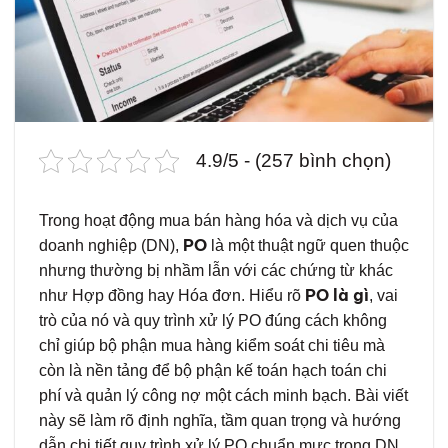
4.9/5 - (257 bình chọn)
Trong hoạt động mua bán hàng hóa và dịch vụ của
PO
doanh nghiệp (DN),
là một thuật ngữ quen thuộc
nhưng thường bị nhầm lẫn với các chứng từ khác
PO là gì
như Hợp đồng hay Hóa đơn. Hiểu rõ
, vai
trò của nó và quy trình xử lý PO đúng cách không
chỉ giúp bộ phận mua hàng kiểm soát chi tiêu mà
còn là nền tảng để bộ phận kế toán hạch toán chi
phí và quản lý công nợ một cách minh bạch. Bài viết
này sẽ làm rõ định nghĩa, tầm quan trọng và hướng
dẫn chi tiết quy trình xử lý PO chuẩn mực trong DN.