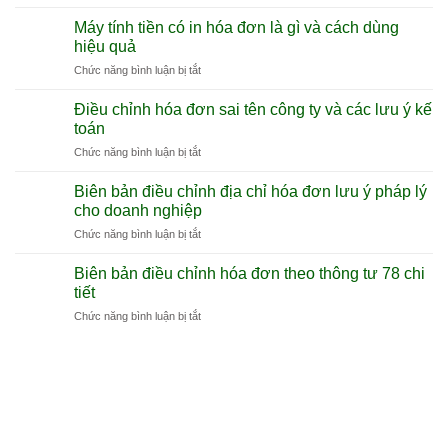
Hóa
đơn
Máy tính tiền có in hóa đơn là gì và cách dùng
điện
hiệu quả
tử
ở
Chức năng bình luận bị tắt
khởi
Máy
tạo
tính
từ
Điều chỉnh hóa đơn sai tên công ty và các lưu ý kế
tiền
máy
toán
có
tính
ở
Chức năng bình luận bị tắt
in
tiền
Điều
hóa
Hướng
chỉnh
đơn
Biên bản điều chỉnh địa chỉ hóa đơn lưu ý pháp lý
dẫn
hóa
là
cho doanh nghiệp
tổng
đơn
gì
quan
ở
Chức năng bình luận bị tắt
sai
và
Biên
tên
cách
bản
công
Biên bản điều chỉnh hóa đơn theo thông tư 78 chi
dùng
điều
ty
tiết
hiệu
chỉnh
và
quả
ở
Chức năng bình luận bị tắt
địa
các
Biên
chỉ
lưu
bản
hóa
ý
điều
đơn
kế
chỉnh
lưu
toán
hóa
ý
đơn
pháp
theo
lý