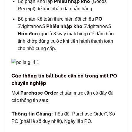
Phiếu nhập kho
Bộ phận Kho lập
(Goods
Receipt) để xác nhận đã nhận hàng.
PO
Bộ phận Kế toán thực hiện đối chiếu
Phiếu nhập kho
$\rightarrow$
$\rightarrow$
Hóa đơn
(gọi là 3-way matching) để đảm bảo
tính khớp đúng trước khi tiến hành thanh toán
cho nhà cung cấp.
Các thông tin bắt buộc cần có trong một PO
chuyên nghiệp
Purchase Order
Một
chuẩn mực cần có đầy đủ
các thông tin sau:
Thông tin Chung:
Tiêu đề “Purchase Order”, Số
PO (phải là số duy nhất), Ngày lập PO.