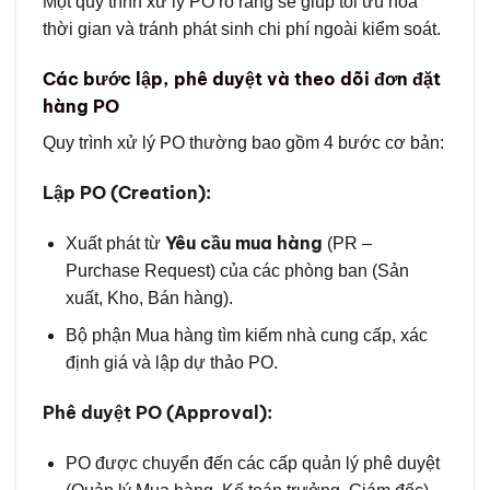
Một quy trình xử lý PO rõ ràng sẽ giúp tối ưu hóa
thời gian và tránh phát sinh chi phí ngoài kiểm soát.
Các bước lập, phê duyệt và theo dõi đơn đặt
hàng PO
Quy trình xử lý PO thường bao gồm 4 bước cơ bản:
Lập PO (Creation):
Yêu cầu mua hàng
Xuất phát từ
(PR –
Purchase Request) của các phòng ban (Sản
xuất, Kho, Bán hàng).
Bộ phận Mua hàng tìm kiếm nhà cung cấp, xác
định giá và lập dự thảo PO.
Phê duyệt PO (Approval):
PO được chuyển đến các cấp quản lý phê duyệt