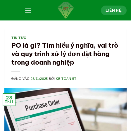
Bỏ
LIÊN HỆ
qua
nội
dung
TIN TỨC
PO là gì? Tìm hiểu ý nghĩa, vai trò
và quy trình xử lý đơn đặt hàng
trong doanh nghiệp
ĐĂNG VÀO
23/11/2025
BỞI
KE TOAN 5T
23
Th11