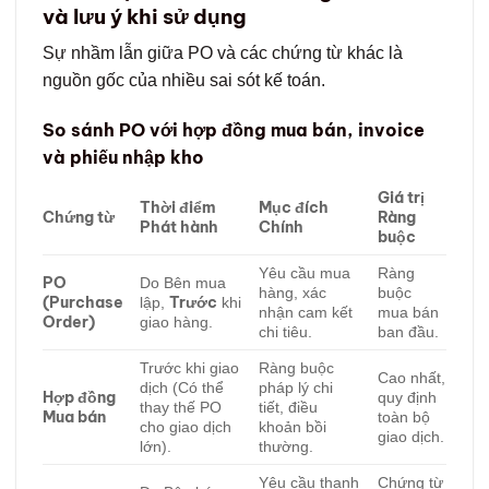
và lưu ý khi sử dụng
Sự nhầm lẫn giữa PO và các chứng từ khác là
nguồn gốc của nhiều sai sót kế toán.
So sánh PO với hợp đồng mua bán, invoice
và phiếu nhập kho
Giá trị
Thời điểm
Mục đích
Chứng từ
Ràng
Phát hành
Chính
buộc
Yêu cầu mua
Ràng
PO
Do Bên mua
hàng, xác
buộc
(Purchase
Trước
lập,
khi
nhận cam kết
mua bán
Order)
giao hàng.
chi tiêu.
ban đầu.
Trước khi giao
Ràng buộc
Cao nhất,
dịch (Có thể
pháp lý chi
Hợp đồng
quy định
thay thế PO
tiết, điều
Mua bán
toàn bộ
cho giao dịch
khoản bồi
giao dịch.
lớn).
thường.
Yêu cầu thanh
Chứng từ