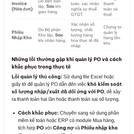
Do Bên bán
Invoice
toán, xác nhận
thanh
Sau
lập,
khi
(Hóa đơn)
nghĩa vụ thuế
toán và
giao hàng.
GTGT.
thuế.
Xác nhận số
Chứng từ
Do Bộ phận
lượng, chất
Phiếu
quản lý
Sau
Kho lập,
lượng hàng
Nhập Kho
hàng tồn
khi nhận hàng.
hóa thực tế đã
kho.
nhập.
Những lỗi thường gặp khi quản lý PO và cách
khắc phục trong thực tế
Lỗi quản lý thủ công:
Sử dụng file Excel hoặc
khó kiểm soát
giấy tờ để quản lý PO dẫn đến việc
số lượng nhập/xuất đã đối ứng với PO
, dễ xảy
ra thanh toán hai lần hoặc thanh toán sai số lượng.
Cách khắc phục:
Chuyển sang sử dụng phần
mềm kế toán hoặc ERP có module Mua hàng,
PO
Công nợ
Phiếu nhập kho
tích hợp
với
và