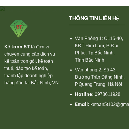
thông
cho
tư
doanh
78
nghiệp
chi
THÔNG TIN LIÊN HỆ
tiết
Văn Phòng 1: CL15-40,
KĐT Him Lam, P. Đại
Kế toán 5T
là đơn vị
Phúc, Tp.Bắc Ninh,
chuyên cung cấp dịch vụ
Tỉnh Bắc Ninh
kế toán trọn gói, kế toán
thuế, đào tạo kế toán,
Văn phòng 2: Số 43,
thành lập doanh nghiệp
Đường Trần Đăng Ninh,
hàng đầu tại Bắc Ninh, VN
P.Quang Trung, Hà Nội
Hotline:
0978611928
Email:
ketoan5t102@gmai