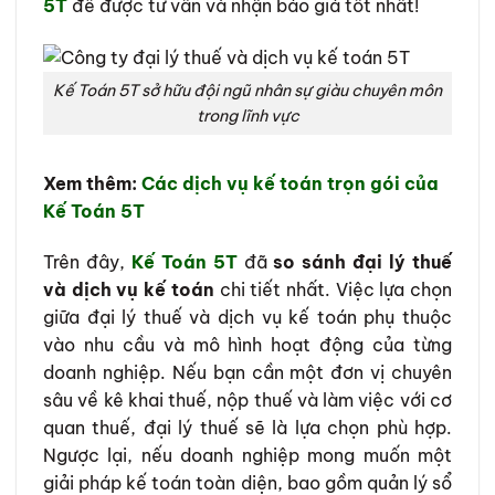
5T
để được tư vấn và nhận báo giá tốt nhất!
Kế Toán 5T sở hữu đội ngũ nhân sự giàu chuyên môn
trong lĩnh vực
Xem thêm:
Các dịch vụ kế toán trọn gói của
Kế Toán 5T
Trên đây,
Kế Toán 5T
đã
so sánh đại lý thuế
và dịch vụ kế toán
chi tiết nhất. Việc lựa chọn
giữa đại lý thuế và dịch vụ kế toán phụ thuộc
vào nhu cầu và mô hình hoạt động của từng
doanh nghiệp. Nếu bạn cần một đơn vị chuyên
sâu về kê khai thuế, nộp thuế và làm việc với cơ
quan thuế, đại lý thuế sẽ là lựa chọn phù hợp.
Ngược lại, nếu doanh nghiệp mong muốn một
giải pháp kế toán toàn diện, bao gồm quản lý sổ