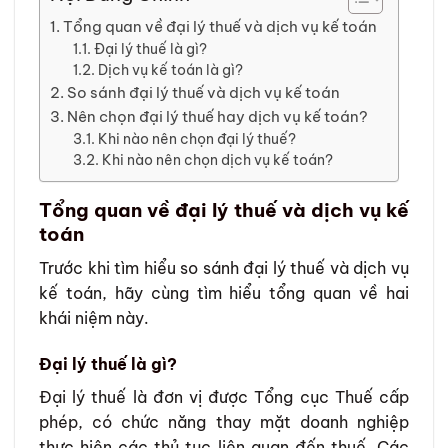
Tổng quan về đại lý thuế và dịch vụ kế toán
Đại lý thuế là gì?
Dịch vụ kế toán là gì?
So sánh đại lý thuế và dịch vụ kế toán
Nên chọn đại lý thuế hay dịch vụ kế toán?
Khi nào nên chọn đại lý thuế?
Khi nào nên chọn dịch vụ kế toán?
Tổng quan về đại lý thuế và dịch vụ kế
toán
Trước khi tìm hiểu so sánh đại lý thuế và dịch vụ
kế toán, hãy cùng tìm hiểu tổng quan về hai
khái niệm này.
Đại lý thuế là gì?
Đại lý thuế là đơn vị được Tổng cục Thuế cấp
phép, có chức năng thay mặt doanh nghiệp
thực hiện các thủ tục liên quan đến thuế. Các