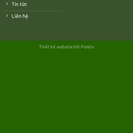
Tin tức
Liên hệ
Thiết kế website bởi Pareto