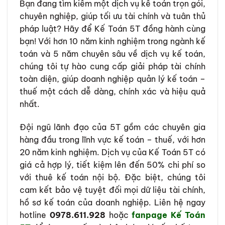
Bạn đang tìm kiếm một dịch vụ kế toán trọn gói,
chuyên nghiệp, giúp tối ưu tài chính và tuân thủ
pháp luật? Hãy để Kế Toán 5T đồng hành cùng
bạn! Với hơn 10 năm kinh nghiệm trong ngành kế
toán và 5 năm chuyên sâu về dịch vụ kế toán,
chúng tôi tự hào cung cấp giải pháp tài chính
toàn diện, giúp doanh nghiệp quản lý kế toán –
thuế một cách dễ dàng, chính xác và hiệu quả
nhất.
Đội ngũ lãnh đạo của 5T gồm các chuyên gia
hàng đầu trong lĩnh vực kế toán – thuế, với hơn
20 năm kinh nghiệm. Dịch vụ của Kế Toán 5T có
giá cả hợp lý, tiết kiệm lên đến 50% chi phí so
với thuê kế toán nội bộ. Đặc biệt, chúng tôi
cam kết bảo vệ tuyệt đối mọi dữ liệu tài chính,
hồ sơ kế toán của doanh nghiệp. Liên hệ ngay
hotline
0978.611.928
hoặc
fanpage Kế Toán