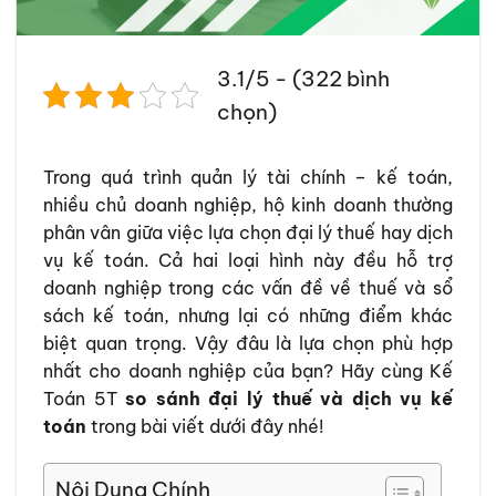
3.1/5 - (322 bình
chọn)
Trong quá trình quản lý tài chính – kế toán,
nhiều chủ doanh nghiệp, hộ kinh doanh thường
phân vân giữa việc lựa chọn đại lý thuế hay dịch
vụ kế toán. Cả hai loại hình này đều hỗ trợ
doanh nghiệp trong các vấn đề về thuế và sổ
sách kế toán, nhưng lại có những điểm khác
biệt quan trọng. Vậy đâu là lựa chọn phù hợp
nhất cho doanh nghiệp của bạn? Hãy cùng Kế
Toán 5T
so
sánh đại lý thuế và dịch vụ kế
toán
trong bài viết dưới đây nhé!
Nội Dung Chính