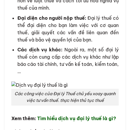
hơn về luật thuế và cách tối ưu hóa nghĩa vụ
thuế của mình.
Đại diện cho người nộp thuế:
Đại lý thuế có
thể đại diện cho bạn làm việc với cơ quan
thuế, giải quyết các vấn đề liên quan đến
thuế và bảo vệ quyền lợi của bạn.
Các dịch vụ khác:
Ngoài ra, một số đại lý
thuế còn cung cấp các dịch vụ khác như lập
báo cáo tài chính, tư vấn kế toán, kiểm toán,
…
Các công việc của Đại lý Thuế chủ yếu xoay quanh
việc tư vấn thuế. thực hiện thủ tục thuế
Xem thêm:
Tìm hiểu dịch vụ đại lý thuế là gì?