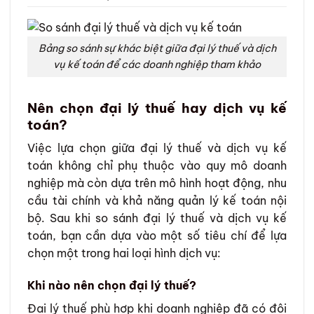
Bảng so sánh sự khác biệt giữa đại lý thuế và dịch
vụ kế toán để các doanh nghiệp tham khảo
Nên chọn đại lý thuế hay dịch vụ kế
toán?
Việc lựa chọn giữa đại lý thuế và dịch vụ kế
toán không chỉ phụ thuộc vào quy mô doanh
nghiệp mà còn dựa trên mô hình hoạt động, nhu
cầu tài chính và khả năng quản lý kế toán nội
bộ. Sau khi so sánh đại lý thuế và dịch vụ kế
toán, bạn cần dựa vào một số tiêu chí để lựa
chọn một trong hai loại hình dịch vụ:
Khi nào nên chọn đại lý thuế?
Đại lý thuế phù hợp khi doanh nghiệp đã có đội