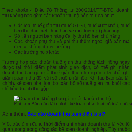
Theo khoản 4 Điều 78 Thông tư 200/2014/TT-BTC, doanh
thu không bao gồm các khoản thu hộ bên thứ ba như:
Các loại thuế gián thu (thuế GTGT, thuế xuất khẩu, thuế
tiêu thụ đặc biệt, thuế bảo vệ môi trường) phải nộp.
Số tiền người bán hàng đại lý thu hộ bên chủ hàng.
Các khoản phụ thu và phí thu thêm ngoài giá bán mà
đơn vị không được hưởng.
Các trường hợp khác.
Trường hợp các khoản thuế gián thu không tách riêng ngay
được tại thời điểm phát sinh giao dịch, có thể ghi nhận
doanh thu bao gồm cả thuế gián thu, nhưng định kỳ phải ghi
giảm doanh thu đối với số thuế phải nộp. Khi lập Báo cáo tài
chính, kế toán phải loại bỏ toàn bộ số thuế gián thu khỏi các
chỉ tiêu doanh thu gộp.
Khi làm Báo cáo tài chính, kế toán phải loại bỏ toàn bộ s
Xem thêm:
Báo cáo doanh thu toàn diện là gì?
Việc xác định đúng
thời điểm ghi nhận doanh thu
là yếu tố
quan trọng trong công tác kế toán doanh nghiệp. Tùy thuộc