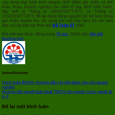
vào từng loại hình kinh doanh, thời điểm ghi nhận có thể
khác nhau. Doanh nghiệp cần nắm rõ quy định hiện hành,
đặc biệt là Thông tư 200/2014/TT-BTC và Thông tư
133/2016/TT-BTC để áp dụng đúng nguyên tắc kế toán trong
ghi nhận doanh thu. Hy vọng bài viết này hữu ích với bạn
đọc và hãy tiếp tục theo dõi
Kế Toán 5T
nhé!
Bài viết này được đăng trong
Tin tức
. Đánh dấu
liên kết
thường trực
.
ketoan5tvietnam
Hạch toán BHXH: Hướng dẫn chi tiết dành cho chủ doanh
nghiệp
Hướng dẫn quyết toán thuế TNCN cho người nước ngoài từ
A-Z
Để lại một bình luận