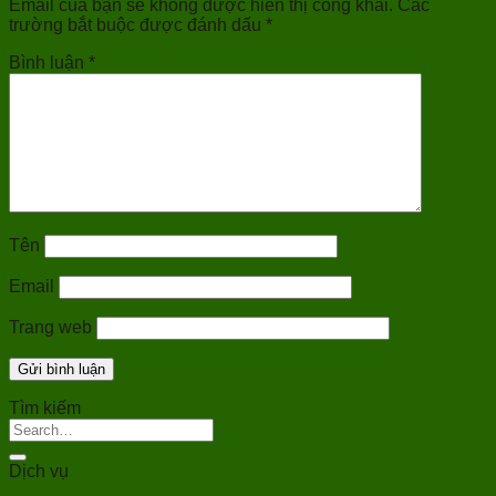
Email của bạn sẽ không được hiển thị công khai.
Các
trường bắt buộc được đánh dấu
*
Bình luận
*
Tên
Email
Trang web
Tìm kiếm
Dịch vụ