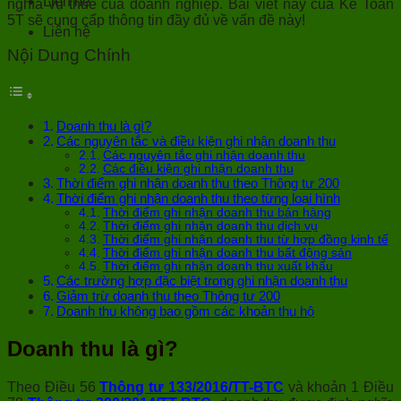
Liên hệ
nghĩa vụ thuế của doanh nghiệp. Bài viết này của Kế Toán
5T sẽ cung cấp thông tin đầy đủ về vấn đề này!
Liên hệ
Nội Dung Chính
Doanh thu là gì?
Các nguyên tắc và điều kiện ghi nhận doanh thu
Các nguyên tắc ghi nhận doanh thu
Các điều kiện ghi nhận doanh thu
Thời điểm ghi nhận doanh thu theo Thông tư 200
Thời điểm ghi nhận doanh thu theo từng loại hình
Thời điểm ghi nhận doanh thu bán hàng
Thời điểm ghi nhận doanh thu dịch vụ
Thời điểm ghi nhận doanh thu từ hợp đồng kinh tế
Thời điểm ghi nhận doanh thu bất động sản
Thời điểm ghi nhận doanh thu xuất khẩu
Các trường hợp đặc biệt trong ghi nhận doanh thu
Giảm trừ doanh thu theo Thông tư 200
Doanh thu không bao gồm các khoản thu hộ
Doanh thu là gì?
Theo Điều 56
Thông tư 133/2016/TT-BTC
và khoản 1 Điều