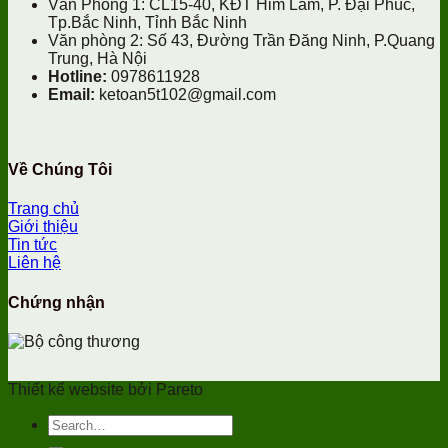
Văn Phòng 1: CL15-40, KĐT Him Lam, P. Đại Phúc,
Tp.Bắc Ninh, Tỉnh Bắc Ninh
Văn phòng 2: Số 43, Đường Trần Đăng Ninh, P.Quang
Trung, Hà Nội
Hotline:
0978611928
Email:
ketoan5t102@gmail.com
Về Chúng Tôi
Trang chủ
Giới thiệu
Tin tức
Liên hệ
Chứng nhận
Thiết kế website bởi Pareto