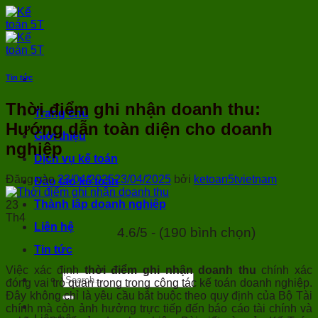
Bỏ
qua
nội
dung
Tin tức
Thời điểm ghi nhận doanh thu:
Trang chủ
Hướng dẫn toàn diện cho doanh
Giới thiệu
nghiệp
Dịch vụ kế toán
Đăng vào
23/04/2025
23/04/2025
bởi
ketoan5tvietnam
Đào tạo kế toán
Thành lập doanh nghiệp
23
Th4
Liên hệ
4.6/5 - (190 bình chọn)
Tin tức
Việc xác định
thời điểm ghi nhận doanh thu
chính xác
đóng vai trò quan trọng trong công tác kế toán doanh nghiệp.
Đây không chỉ là yêu cầu bắt buộc theo quy định của Bộ Tài
chính mà còn ảnh hưởng trực tiếp đến báo cáo tài chính và